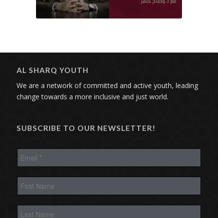
AL SHARQ YOUTH
We are a network of committed and active youth, leading
change towards a more inclusive and just world.
SUBSCRIBE TO OUR NEWSLETTER!
E
m
a
i
F
l
i
*
r
s
L
t
a