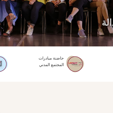
لة
حاضنة مبادرات
المجتمع المدني