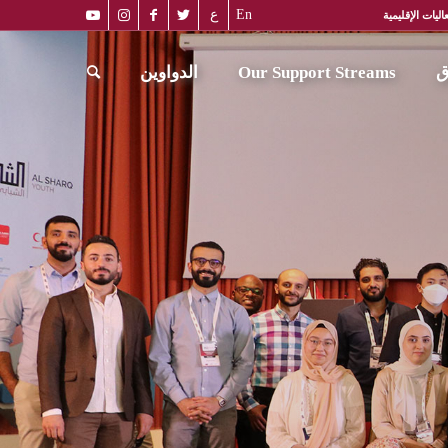
En
ع
اليات الإقليمية
ق
Our Support Streams
الدواوين