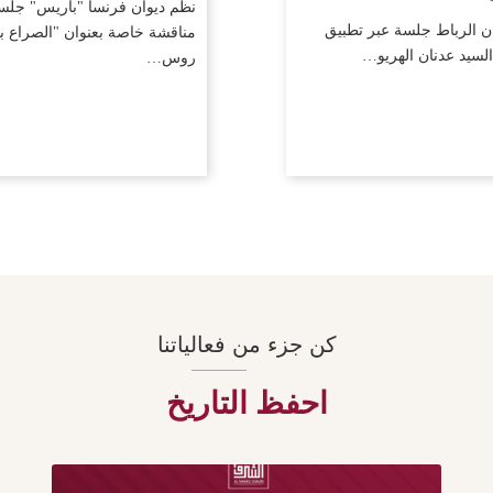
نظم ديوان فرنسا "باريس" جلس
ن الرباط جلسة عبر تطبيق
مناقشة خاصة بعنوان "الصراع ب
لسيد عدنان الهريو…
روس…
كن جزء من فعالياتنا
احفظ التاريخ