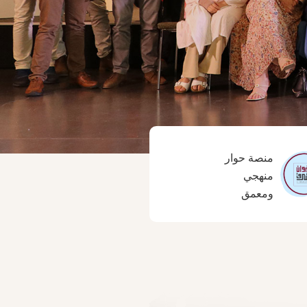
منصة حوار
منهجي
ومعمق