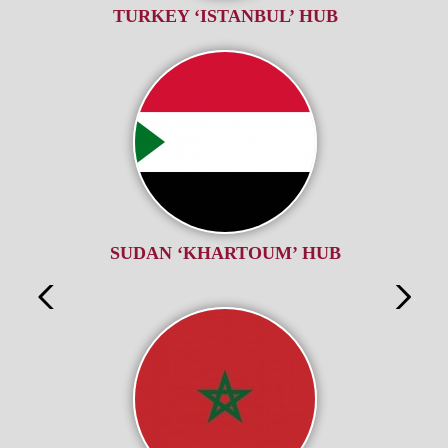
TURKEY ‘ISTANBUL’ HUB
SUDAN ‘KHARTOUM’ HUB
s
Previou