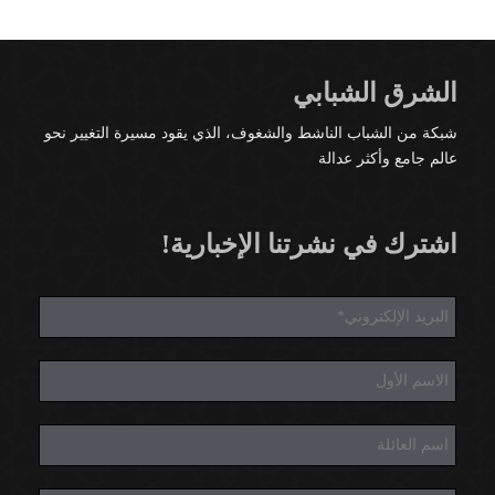
الشرق الشبابي
شبكة من الشباب الناشط والشغوف، الذي يقود مسيرة التغيير نحو
عالم جامع وأكثر عدالة
اشترك في نشرتنا الإخبارية!
E
m
a
i
F
l
i
*
r
s
L
t
a
N
s
a
t
m