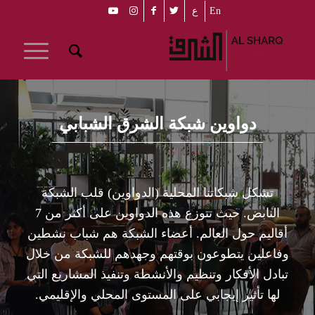
En
ع
دواوين شبكة الشرق الشبابي
تشكل شبكاتنا المحلية (الدواوين) قلب الشبكة
النابض. حيث تتوزع هذه الدواوين على أكثر من 7
أقاليم حول العالم. أعضاء الشبكة هم شباب نشطين
وفاعلين يتطوعون بوقتهم وجهدهم للشبكة من خلال
تبادل الأفكار وتنظيم والأنشطة وتنفيذ المشاريع التي
لها تأثير إيجابي على المستوى المحلي والإقليمي.