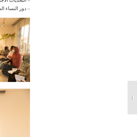
– التحديات الاج
– دور النساء ا
جلسة نقاش فيلم
“فيسيكالي يريم”|
اسطنبول...