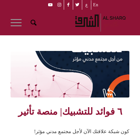
En
ع
٦ فوائد للتشبيك| منصة تأثير
كون شبكة علاقتك الآن لأجل مجتمع مدني مؤثر!