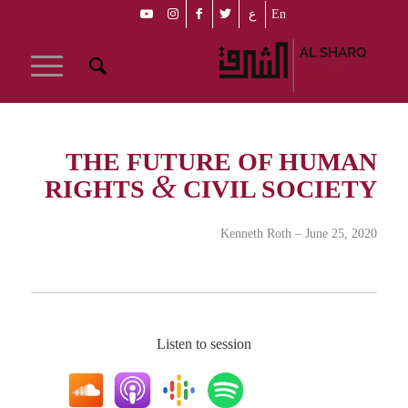
En
ع
THE FUTURE OF HUMAN
&
RIGHTS
CIVIL SOCIETY
Kenneth Roth – June 25, 2020
Listen to session